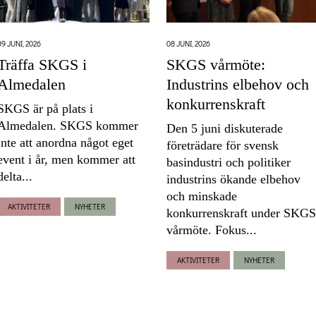
09 JUNI, 2026
08 JUNI, 2026
Träffa SKGS i
SKGS vårmöte:
Almedalen
Industrins elbehov och
konkurrenskraft
SKGS är på plats i
Almedalen. SKGS kommer
Den 5 juni diskuterade
inte att anordna något eget
företrädare för svensk
event i år, men kommer att
basindustri och politiker
delta...
industrins ökande elbehov
och minskade
AKTIVITETER
NYHETER
konkurrenskraft under SKGS
vårmöte. Fokus...
AKTIVITETER
NYHETER