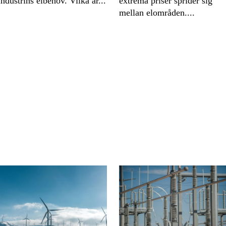
extrema priser sprider sig
industrins elbehov. Vilka är...
mellan elområden....