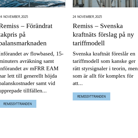
24 NOVEMBER, 2025
24 NOVEMBER, 2025
Remiss – Svenska
Remiss – Förändrat
kraftnäts förslag på ny
takpris på
tariffmodell
balansmarknaden
Svenska kraftnät föreslår en
Införandet av flowbased, 15-
tariffmodell som kanske ger
minuters avräkning samt
rätt styrsignaler i teorin, men
införandet av mFRR EAM
som är allt för komplex för
har lett till generellt höjda
att...
balanskostnader samt vid
upprepade tillfällen...
REMISSYTTRANDEN
REMISSYTTRANDEN