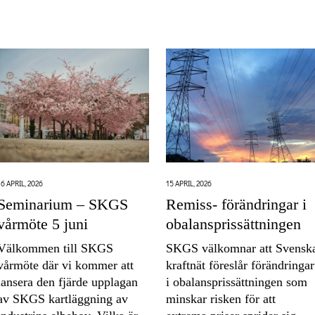
15 APRIL, 2026
16 APRIL, 2026
Remiss- förändringar i
Seminarium – SKGS
obalansprissättningen
vårmöte 5 juni
SKGS välkomnar att Svensk
Välkommen till SKGS
kraftnät föreslår förändringar
vårmöte där vi kommer att
i obalansprissättningen som
lansera den fjärde upplagan
minskar risken för att
av SKGS kartläggning av