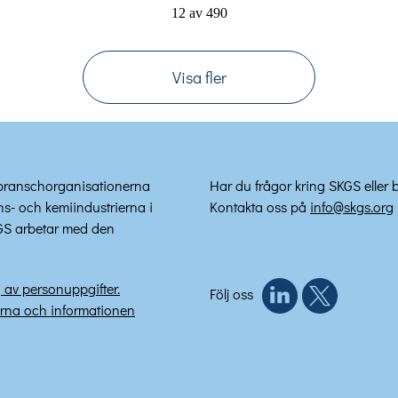
12
av
490
Visa fler
 branschorganisationerna
Har du frågor kring SKGS eller 
s- och kemiindustrierna i
Kontakta oss på
info@skgs.org
KGS arbetar med den
 av personuppgifter.
Följ oss
erna och informationen