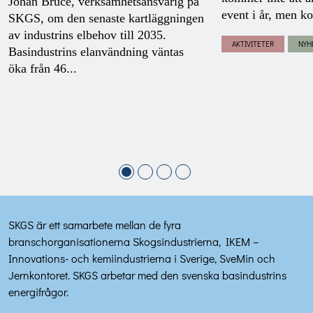
Johan Bruce, verksamhetsansvarig på
event i år, men ko
SKGS, om den senaste kartläggningen
av industrins elbehov till 2035.
AKTIVITETER
NYH
Basindustrins elanvändning väntas
öka från 46...
SKGS är ett samarbete mellan de fyra
branschorganisationerna Skogsindustrierna, IKEM –
Innovations- och kemiindustrierna i Sverige, SveMin och
Jernkontoret. SKGS arbetar med den svenska basindustrins
energifrågor.