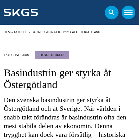
HEM
»
AKTUELLT
»
BASINDUSTRIN GER STYRKA ÅT ÖSTERGÖTLAND
17 AUGUSTI, 2006
DEBATTARTIKLAR
Basindustrin ger styrka åt
Östergötland
Den svenska basindustrin ger styrka åt
Östergötland och åt Sverige. När världen i
snabb takt förändras är basindustrin ofta den
mest stabila delen av ekonomin. Denna
trygghet kan dock vara försåtlig – historiska