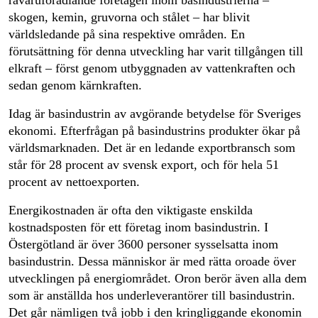
råvaruförädlande företagen inom basindustrierna –
skogen, kemin, gruvorna och stålet – har blivit
världsledande på sina respektive områden. En
förutsättning för denna utveckling har varit tillgången till
elkraft – först genom utbyggnaden av vattenkraften och
sedan genom kärnkraften.
Idag är basindustrin av avgörande betydelse för Sveriges
ekonomi. Efterfrågan på basindustrins produkter ökar på
världsmarknaden. Det är en ledande exportbransch som
står för 28 procent av svensk export, och för hela 51
procent av nettoexporten.
Energikostnaden är ofta den viktigaste enskilda
kostnadsposten för ett företag inom basindustrin. I
Östergötland är över 3600 personer sysselsatta inom
basindustrin. Dessa människor är med rätta oroade över
utvecklingen på energiområdet. Oron berör även alla dem
som är anställda hos underleverantörer till basindustrin.
Det går nämligen två jobb i den kringliggande ekonomin