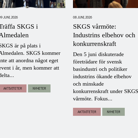
09 JUNI, 2026
08 JUNI, 2026
Träffa SKGS i
SKGS vårmöte:
Almedalen
Industrins elbehov och
konkurrenskraft
SKGS är på plats i
Almedalen. SKGS kommer
Den 5 juni diskuterade
inte att anordna något eget
företrädare för svensk
event i år, men kommer att
basindustri och politiker
delta...
industrins ökande elbehov
och minskade
AKTIVITETER
NYHETER
konkurrenskraft under SKG
vårmöte. Fokus...
AKTIVITETER
NYHETER