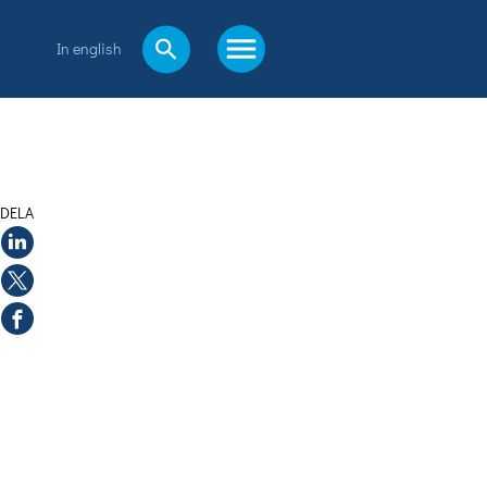
In english
DELA