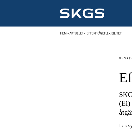
HEM
»
AKTUELLT
»
EFTERFRÅGEFLEXIBILITET
03 MAJ, 
Ef
SKGS
(Ei)
åtgä
Läs s