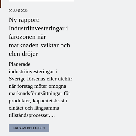
05 JUNI, 2026
11 JUNI, 2026
Ny rapport:
Energistrategipodde
Industriinvesteringar i
fokuserar på
farozonen när
basindustrins elbeh
marknaden sviktar och
med Johan Bruce,
elen dröjer
SKGS
Planerade
Johan Bruce,
industriinvesteringar i
verksamhetsansvarig på
Sverige försenas eller uteblir
SKGS, om den senaste
när företag möter omogna
kartläggningen av indust
S
marknadsförutsättningar för
elbehov till 2035.
produkter, kapacitetsbrist i
Basindustrins elanvändn
elnätet och långsamma
väntas öka från 46...
tillståndsprocesser....
PRESSMEDDELANDEN