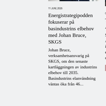
, 2026
11 JUNI, 2026
rapport:
Energistrategipodden
striinvesteringar i
fokuserar på
ozonen när
basindustrins elbehov
knaden sviktar och
med Johan Bruce,
 dröjer
SKGS
erade
Johan Bruce,
triinvesteringar i
verksamhetsansvarig på
ge försenas eller uteblir
SKGS, om den senaste
företag möter omogna
kartläggningen av industrins
nadsförutsättningar för
elbehov till 2035.
kter, kapacitetsbrist i
Basindustrins elanvändning
tet och långsamma
väntas öka från 46...
tåndsprocesser....
SSMEDDELANDEN