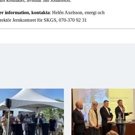
ins kostnader, avslutar Jan Johansson.
r information, kontakta
: Helén Axelsson, energi och
irektör Jernkontoret för SKGS, 070-370 92 31