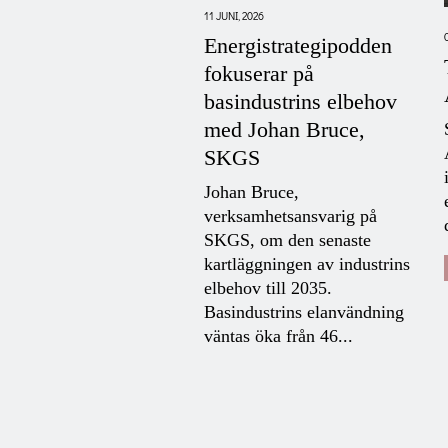
, 2026
11 JUNI, 2026
rapport:
Energistrategipodden
striinvesteringar i
fokuserar på
ozonen när
basindustrins elbehov
knaden sviktar och
med Johan Bruce,
 dröjer
SKGS
erade
Johan Bruce,
triinvesteringar i
verksamhetsansvarig på
ge försenas eller uteblir
SKGS, om den senaste
företag möter omogna
kartläggningen av industrins
nadsförutsättningar för
elbehov till 2035.
kter, kapacitetsbrist i
Basindustrins elanvändning
tet och långsamma
väntas öka från 46...
tåndsprocesser....
SSMEDDELANDEN