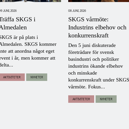
09 JUNI, 2026
08 JUNI, 2026
Träffa SKGS i
SKGS vårmöte:
Almedalen
Industrins elbehov och
konkurrenskraft
SKGS är på plats i
Almedalen. SKGS kommer
Den 5 juni diskuterade
inte att anordna något eget
företrädare för svensk
event i år, men kommer att
basindustri och politiker
delta...
industrins ökande elbehov
och minskade
AKTIVITETER
NYHETER
konkurrenskraft under SKG
vårmöte. Fokus...
AKTIVITETER
NYHETER