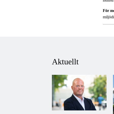
industr
För me
miljöd
Aktuellt