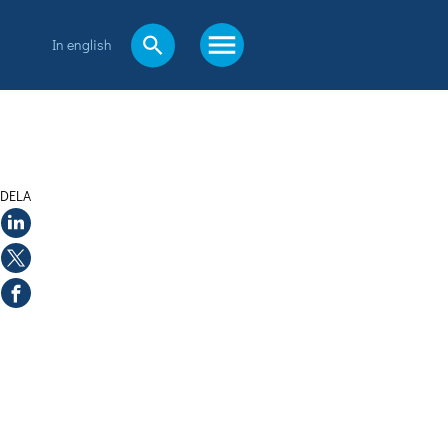
In english
DELA