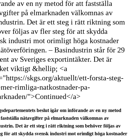
rande av en ny metod för att fastställa
vgifter på elmarknaden välkomnas av
ndustrin. Det är ett steg i rätt riktning som
ver följas av fler steg för att skydda
sk industri mot orimligt höga kostnader
nätöverföringen. – Basindustrin står för 29
ent av Sveriges exportintäkter. Det är
et viktigt &hellip; <a
="https://skgs.org/aktuellt/ett-forsta-steg-
mer-rimliga-natkostnader-pa-
arknaden/">Continued</a>
sdepartementets beslut igår om införande av en ny metod
t fastställa nätavgifter på elmarknaden välkomnas av
ustrin. Det är ett steg i rätt riktning som behöver följas av
teg för att skydda svensk industri mot orimligt höga kostnader