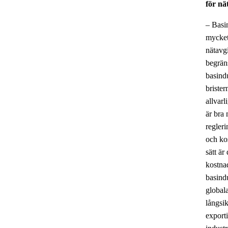
för nä
– Basin
mycket
nätavg
begrän
basindu
brister
allvarl
är bra 
regler
och ko
sätt är
kostna
basind
global
långsik
exporti