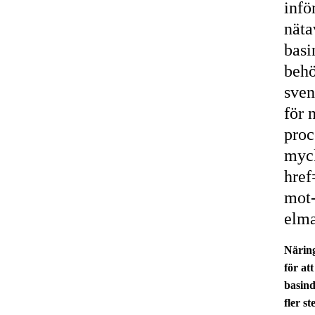
infö
näta
basi
behö
sven
för 
proc
myck
href
mot-
elm
Näring
för at
basind
fler s