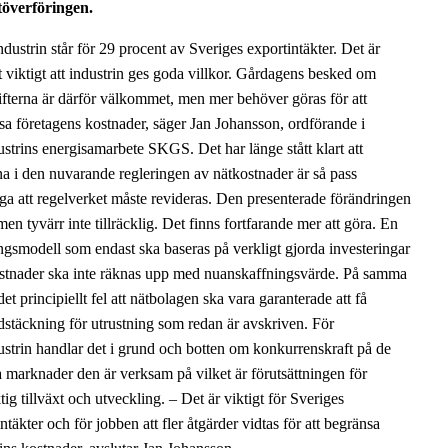
töverföringen.
dustrin står för 29 procent av Sveriges exportintäkter. Det är
 viktigt att industrin ges goda villkor. Gårdagens besked om
ifterna är därför välkommet, men mer behöver göras för att
sa företagens kostnader, säger Jan Johansson, ordförande i
strins energisamarbete SKGS. Det har länge stått klart att
na i den nuvarande regleringen av nätkostnader är så pass
iga att regelverket måste revideras. Den presenterade förändringen
men tyvärr inte tillräcklig. Det finns fortfarande mer att göra. En
ingsmodell som endast ska baseras på verkligt gjorda investeringar
stnader ska inte räknas upp med nuanskaffningsvärde. På samma
 det principiellt fel att nätbolagen ska vara garanterade att få
dstäckning för utrustning som redan är avskriven. För
ustrin handlar det i grund och botten om konkurrenskraft på de
a marknader den är verksam på vilket är förutsättningen för
tig tillväxt och utveckling. – Det är viktigt för Sveriges
ntäkter och för jobben att fler åtgärder vidtas för att begränsa