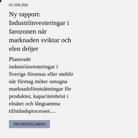
05 JUNI, 2026
11 JUNI, 2026
Ny rapport:
Energistrategipodde
Industriinvesteringar i
fokuserar på
farozonen när
basindustrins elbeh
marknaden sviktar och
med Johan Bruce,
elen dröjer
SKGS
Planerade
Johan Bruce,
industriinvesteringar i
verksamhetsansvarig på
Sverige försenas eller uteblir
SKGS, om den senaste
när företag möter omogna
kartläggningen av indust
S
marknadsförutsättningar för
elbehov till 2035.
produkter, kapacitetsbrist i
Basindustrins elanvändn
elnätet och långsamma
väntas öka från 46...
tillståndsprocesser....
PRESSMEDDELANDEN