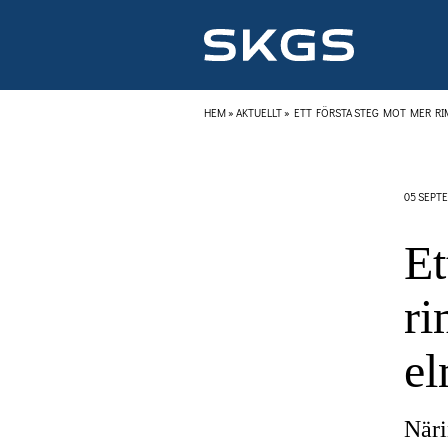
HEM
»
AKTUELLT
»
ETT FÖRSTA STEG MOT MER R
05 SEPTE
Et
ri
e
Näri