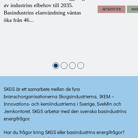
av industrins elbehov till 2035.
AKTIVITETER
NYH
Basindustrins elanvändning väntas
öka från 46...
SKGS är ett samarbete mellan de fyra
branschorganisationerna Skogsindustrierna, IKEM –
Innovations- och kemiindustrierna i Sverige, SveMin och
Jernkontoret. SKGS arbetar med den svenska basindustrins
energifrågor.
Har du frågor kring SKGS eller basindustrins energifrågor?