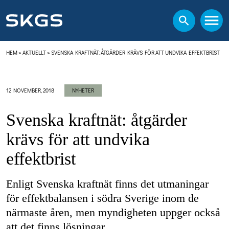
HEM
»
AKTUELLT
»
SVENSKA KRAFTNÄT: ÅTGÄRDER KRÄVS FÖR ATT UNDVIKA EFFEKTBRIST
12 NOVEMBER, 2018
NYHETER
Svenska kraftnät: åtgärder
krävs för att undvika
effektbrist
Enligt Svenska kraftnät finns det utmaningar
för effektbalansen i södra Sverige inom de
närmaste åren, men myndigheten uppger också
att det finns lösningar.