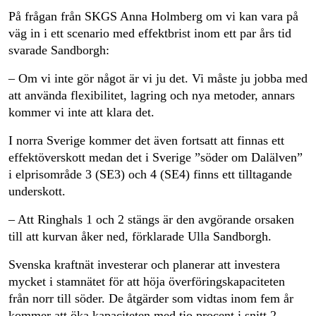
På frågan från SKGS Anna Holmberg om vi kan vara på
väg in i ett scenario med effektbrist inom ett par års tid
svarade Sandborgh:
– Om vi inte gör något är vi ju det. Vi måste ju jobba med
att använda flexibilitet, lagring och nya metoder, annars
kommer vi inte att klara det.
I norra Sverige kommer det även fortsatt att finnas ett
effektöverskott medan det i Sverige ”söder om Dalälven”
i elprisområde 3 (SE3) och 4 (SE4) finns ett tilltagande
underskott.
– Att Ringhals 1 och 2 stängs är den avgörande orsaken
till att kurvan åker ned, förklarade Ulla Sandborgh.
Svenska kraftnät investerar och planerar att investera
mycket i stamnätet för att höja överföringskapaciteten
från norr till söder. De åtgärder som vidtas inom fem år
kommer att öka kapaciteten med tio procent i snitt 2,