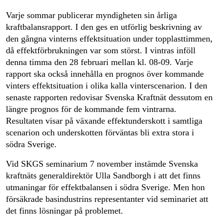
Varje sommar publicerar myndigheten sin årliga
kraftbalansrapport. I den ges en utförlig beskrivning av
den gångna vinterns effektsituation under topplasttimmen,
då effektförbrukningen var som störst. I vintras inföll
denna timma den 28 februari mellan kl. 08-09. Varje
rapport ska också innehålla en prognos över kommande
vinters effektsituation i olika kalla vinterscenarion. I den
senaste rapporten redovisar Svenska Kraftnät dessutom en
längre prognos för de kommande fem vintrarna.
Resultaten visar på växande effektunderskott i samtliga
scenarion och underskotten förväntas bli extra stora i
södra Sverige.
Vid SKGS seminarium 7 november instämde Svenska
kraftnäts generaldirektör Ulla Sandborgh i att det finns
utmaningar för effektbalansen i södra Sverige. Men hon
försäkrade basindustrins representanter vid seminariet att
det finns lösningar på problemet.