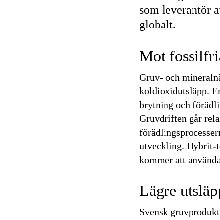
som leverantör a
globalt.
Mot fossilfr
Gruv- och mineralnä
koldioxidutsläpp. En
brytning och förädli
Gruvdriften går relat
förädlingsprocesser
utveckling. Hybrit-
kommer att använda 
Lägre utslä
Svensk gruvprodukti