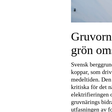
Gruvorn
grön oms
Svensk berggrund
koppar, som dri
medeltiden. Den ä
kritiska för det 
elektrifieringen 
gruvnärings bidra
utfasningen av f