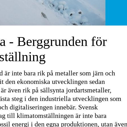
a - Berggrunden för
tällning
 är inte bara rik på metaller som järn och
vit den ekonomiska utvecklingen sedan
r även rik på sällsynta jordartsmetaller,
nästa steg i den industriella utvecklingen som
och digitaliseringen innebär. Svensk
g till klimatomställningen är inte bara
ossil energi i den egna produktionen, utan äve