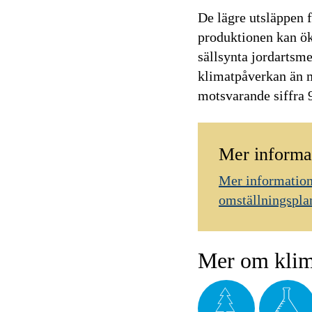
De lägre utsläppen f
produktionen kan ök
sällsynta jordartsme
klimatpåverkan än m
motsvarande siffra 
Mer informa
Mer information
omställningsplan
Mer om klim