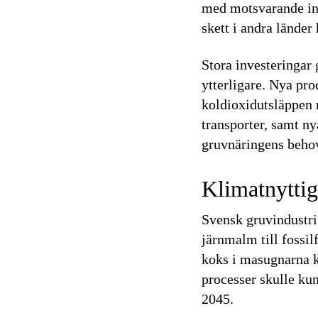
med motsvarande in
skett i andra länder
Stora investeringar
ytterligare. Nya pr
koldioxidutsläppen 
transporter, samt ny
gruvnäringens behov 
Klimatnyttig
Svensk gruvindustri 
järnmalm till fossilf
koks i masugnarna ka
processer skulle ku
2045.