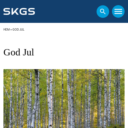
HEM
»
GOD JUL
God Jul