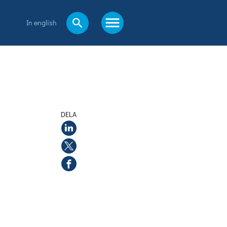
In english
DELA