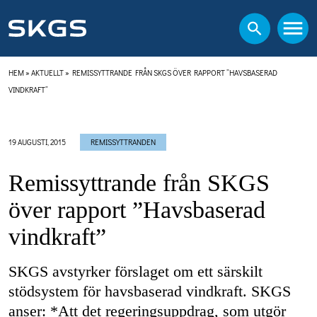
HEM
»
AKTUELLT
»
REMISSYTTRANDE FRÅN SKGS ÖVER RAPPORT ”HAVSBASERAD
VINDKRAFT”
19 AUGUSTI, 2015
REMISSYTTRANDEN
Remissyttrande från SKGS
över rapport ”Havsbaserad
vindkraft”
SKGS avstyrker förslaget om ett särskilt
stödsystem för havsbaserad vindkraft. SKGS
anser: *Att det regeringsuppdrag, som utgör