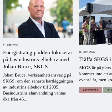
11 JUNI, 2026
Energistrategipodden fokuserar
09 JUNI, 2026
Träffa SKGS i
på basindustrins elbehov med
Johan Bruce, SKGS
SKGS är på plats
kommer inte att a
Johan Bruce, verksamhetsansvarig på
event i år, men ko
SKGS, om den senaste kartläggningen
av industrins elbehov till 2035.
AKTIVITETER
NYH
Basindustrins elanvändning väntas
öka från 46...