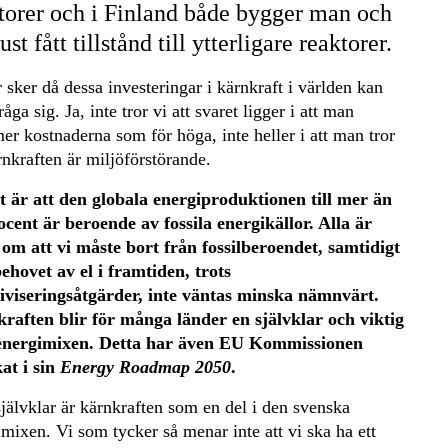
torer och i Finland både bygger man och
ust fått tillstånd till ytterligare reaktorer.
 sker då dessa investeringar i kärnkraft i världen kan
åga sig. Ja, inte tror vi att svaret ligger i att man
r kostnaderna som för höga, inte heller i att man tror
rnkraften är miljöförstörande.
t är att den globala energiproduktionen till mer än
ocent är beroende av fossila energikällor. Alla är
 om att vi måste bort från fossilberoendet, samtidigt
ehovet av el i framtiden, trots
tiviseringsåtgärder, inte väntas minska nämnvärt.
raften blir för många länder en självklar och viktig
 energimixen. Detta har även EU Kommissionen
at i sin
Energy Roadmap 2050
.
jälvklar är kärnkraften som en del i den svenska
mixen. Vi som tycker så menar inte att vi ska ha ett