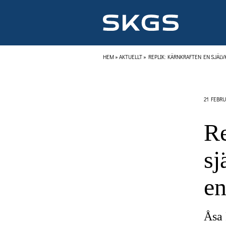
HEM
»
AKTUELLT
»
REPLIK: KÄRNKRAFTEN EN SJÄLV
21 FEBRU
Re
sj
en
Åsa 