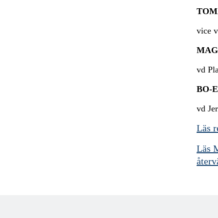
TOM
vice 
MAG
vd Pl
BO-E
vd Je
Läs r
Läs M
åter