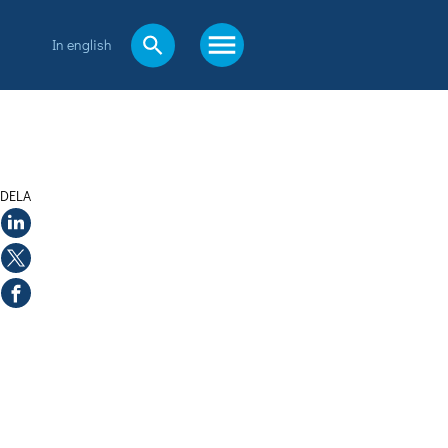
In english
DELA