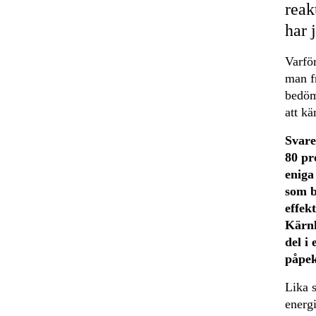
reak
har j
Varför
man fr
bedöme
att kä
Svare
80 pr
eniga
som b
effek
Kärnk
del i
påpek
Lika s
energi