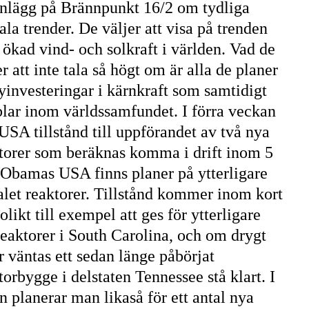
 inlägg på Brännpunkt 16/2 om tydliga
ala trender. De väljer att visa på trenden
ökad vind- och solkraft i världen. Vad de
er att inte tala så högt om är alla de planer
yinvesteringar i kärnkraft som samtidigt
lar inom världssamfundet. I förra veckan
USA tillstånd till uppförandet av två nya
torer som beräknas komma i drift inom 5
I Obamas USA finns planer på ytterligare
alet reaktorer. Tillstånd kommer inom kort
olikt till exempel att ges för ytterligare
reaktorer i South Carolina, och om drygt
år väntas ett sedan länge påbörjat
torbygge i delstaten Tennessee stå klart. I
n planerar man likaså för ett antal nya