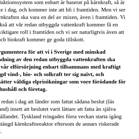
uktionssystem som enbart är baserat på kärnkraft, så är
te i dag, och kommer inte att bli i framtiden. Men vi ser
rnkraften ska vara en del av mixen, även i framtiden. Vi
ckså att vår redan utbyggda vattenkraft kommer få en
iktigare roll i framtiden och vi ser naturligtvis även att
och biokraft kommer ge goda tillskott.
rgumentera för att vi i Sverige med minskad
dning av den redan utbyggda vattenkraften ska
 vår elförsörjning enbart tillsammans med kraftigt
gd vind-, bio- och solkraft ter sig naivt, och
sätter väldiga elprisökningar som vore förödande för
hushåll och företag.
 redan i dag att länder som fattat sådana beslut (läs
nd) insett att beslutet varit lättare att fatta än själva
ällandet. Tyskland tvingades förra veckan starta igång
stängd kärnkraftsreaktor eftersom de annars riskerade
.