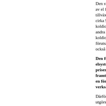
Den s
av el 
tillvä
cirka 
koldio
andra
koldi
föruts
också 
Den f
elsys
priser
framt
en fö
verks
Därfö
utgörs