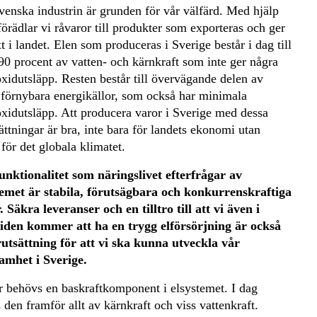
venska industrin är grunden för vår välfärd. Med hjälp
förädlar vi råvaror till produkter som exporteras och ger
xt i landet. Elen som produceras i Sverige består i dag till
90 procent av vatten- och kärnkraft som inte ger några
xidutsläpp. Resten består till övervägande delen av
 förnybara energikällor, som också har minimala
oxidutsläpp. Att producera varor i Sverige med dessa
ättningar är bra, inte bara för landets ekonomi utan
för det globala klimatet.
unktionalitet som näringslivet efterfrågar av
temet är stabila, förutsägbara och konkurrenskraftiga
. Säkra leveranser och en tilltro till att vi även i
iden kommer att ha en trygg elförsörjning är också
rutsättning för att vi ska kunna utveckla vår
amhet i Sverige.
r behövs en baskraftkomponent i elsystemet. I dag
 den framför allt av kärnkraft och viss vattenkraft.