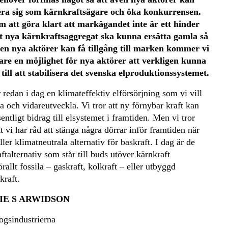
era sig som kärnkraftsägare och öka konkurrensen.
 att göra klart att markägandet inte är ett hinder
tt nya kärnkraftsaggregat ska kunna ersätta gamla så
ven nya aktörer kan få tillgång till marken kommer vi
re en möjlighet för nya aktörer att verkligen kunna
 till att stabilisera det svenska elproduktionssystemet.
 redan i dag en klimateffektiv elförsörjning som vi vill
a och vidareutveckla. Vi tror att ny förnybar kraft kan
entligt bidrag till elsystemet i framtiden. Men vi tror
tt vi har råd att stänga några dörrar inför framtiden när
ller klimatneutrala alternativ för baskraft. I dag är de
ftalternativ som står till buds utöver kärnkraft
rallt fossila – gaskraft, kolkraft – eller utbyggd
kraft.
IE S ARWIDSON
ogsindustrierna