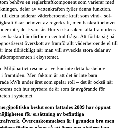
tom behövs en reglerkraftkomponent som varierar med
kningen, delar av vattenkraften fyller denna funktion.
 till detta adderar väderberoende kraft som vind-, sol-
ågkraft ökar behovet av regerkraft, men baskraftbehovet
nner inte, det kvarstår. Hur vi ska säkerställa framtidens
av baskraft är därför en central fråga. Att förlita sig på
ognostiserat överskott av framförallt väderberoende el till
r inte tillräckligt när man vill avveckla stora delar av
aftkomponenten i elsystemet.
m Miljöpartiet resonerar verkar inte detta basbehov
 i framtiden. Men faktum är att det är inte bara
rade kWh under året som spelar roll – det är också när
vereras och hur styrbara de är som är avgörande för
iteten i systemet.
nergipolitiska beslut som fattades 2009 har öppnat
öjligheten för ersättning av befintliga
raftverk. Överenskommelsen är i grunden bra men
ehöver förfinas något så att även nya aktörer kan