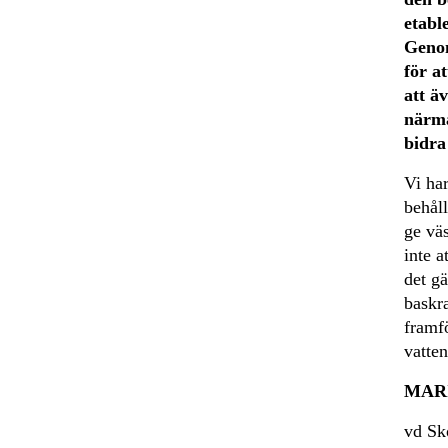
etabl
Genom
för a
att ä
närma
bidra
Vi har
behåll
ge väs
inte a
det gä
baskra
framfö
vatten
MAR
vd Sk