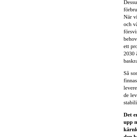
Dessu
förbru
När vi
och v
försvi
behov 
ett pr
2030 ä
baskr
Så so
finnas
levere
de le
stabil
Det e
upp m
kärnk
den b