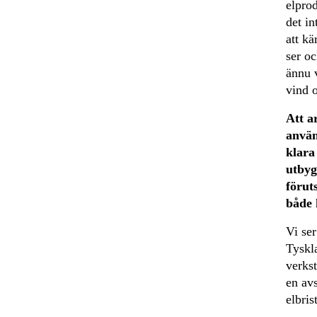
elprod
det in
att kä
ser o
ännu v
vind 
Att a
använ
klara
utbyg
förut
både 
Vi ser
Tyskla
verkst
en av
elbrist