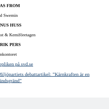
AS FROM
vd Swemin
NUS HUSS
ast & Kemiföretagen
RIK PERS
rnkontoret
epliken på svd.se
iljöpartiets debattartikel: ”Kärnkraften är en
vändsgränd”