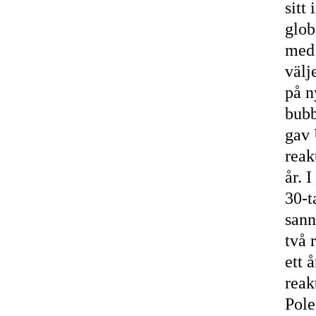
sitt
glob
med 
välj
på n
bubb
gav 
reak
år. 
30-t
sann
två 
ett 
reak
Pole