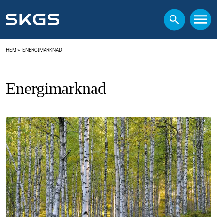
HEM
»
ENERGIMARKNAD
Energimarknad