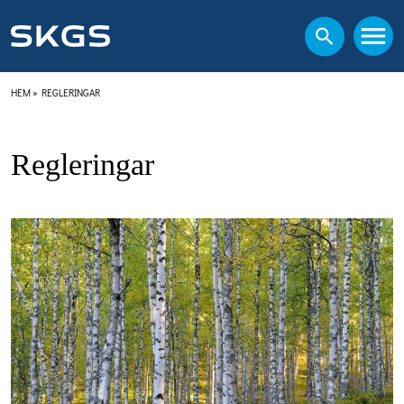
HEM
»
REGLERINGAR
Regleringar