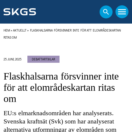
HEM
»
AKTUELLT
»
FLASKHALSARNA FÖRSVINNER INTE FÖR ATT ELOMRÅDESKARTAN
RITAS OM
25 JUNI, 2025
DEBATTARTIKLAR
Flaskhalsarna försvinner inte
för att elområdeskartan ritas
om
EU:s elmarknadsområden har analyserats.
Svenska kraftnät (Svk) som har analyserat
alternativa utformningar av elområden som