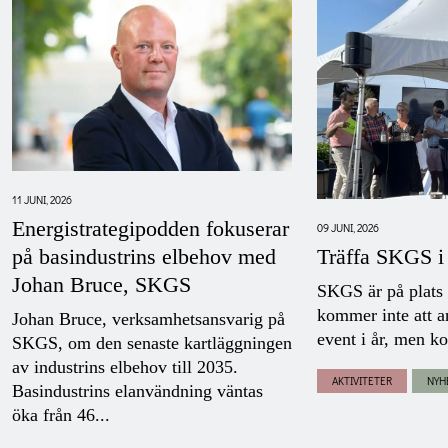
11 JUNI, 2026
Energistrategipodden fokuserar
09 JUNI, 2026
Träffa SKGS i
på basindustrins elbehov med
Johan Bruce, SKGS
SKGS är på plats
kommer inte att a
Johan Bruce, verksamhetsansvarig på
event i år, men ko
SKGS, om den senaste kartläggningen
av industrins elbehov till 2035.
AKTIVITETER
NYH
Basindustrins elanvändning väntas
öka från 46...