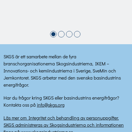
SKGS är ett samarbete mellan de fyra
branschorganisationerna Skogsindustrierna, IKEM –
Innovations- och kemiindustrierna i Sverige, SveMin och
Jernkontoret. SKGS arbetar med den svenska basindustrins
energifrågor.
Har du frågor kring SKGS eller basindustrins energifrågor?
Kontakta oss på
info@skgs.org
Läs mer om Integritet och behandling av personuppgifter.
SKGS administreras av Skogsindustrierna och informationen
finns på www.skogsindustrierna.se.