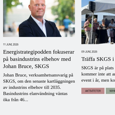
11 JUNI, 2026
Energistrategipodden fokuserar
09 JUNI, 2026
Träffa SKGS i
på basindustrins elbehov med
Johan Bruce, SKGS
SKGS är på plats
kommer inte att a
Johan Bruce, verksamhetsansvarig på
event i år, men ko
SKGS, om den senaste kartläggningen
av industrins elbehov till 2035.
AKTIVITETER
NYH
Basindustrins elanvändning väntas
öka från 46...