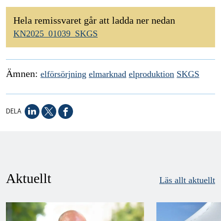
Hela remissvaret går att ladda ner nedan
KN2025_01039_SKGS
Ämnen:
elförsörjning
elmarknad
elproduktion
SKGS
DELA
Aktuellt
Läs allt aktuellt