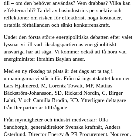
till – om den behöver användas? Vem drabbas? Vilka kan
effekterna bli? Ta del av basindustrins perspektiv och
reflektioner om risken för effektbrist, höga kostnader,
ostabila förhållanden och sänkt konkurrenskraft.
Under den första större energipolitiska debatten efter valet
lyssnar vi till vad riksdagspartiernas energipolitiskt
ansvariga har att säga. Vi kommer också att få höra vad
energiminister Ibrahim Baylan anser.
Med en ny riksdag på plats är det dags att ta tag i
utmaningarna vi står inför. Från näringsutskottet kommer
Lars Hjälmered, M, Lorentz Towatt, MP, Mattias
Bäckström-Johansson, SD, Rickard Nordin, C, Birger
Lahti, V och Camilla Brodin, KD. Ytterligare deltagare
från fler partier är tillfrågade.
Från myndigheter och industri medverkar: Ulla
Sandborgh, generaldirektör Svenska kraftnät, Anders
Österlund, Director Energy & PR Procurement, Nouryon,