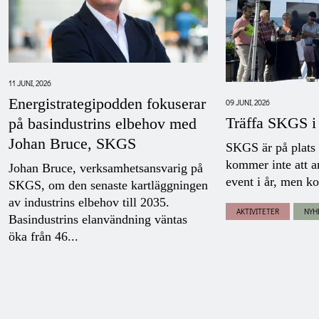
11 JUNI, 2026
Energistrategipodden fokuserar
09 JUNI, 2026
Träffa SKGS i
på basindustrins elbehov med
Johan Bruce, SKGS
SKGS är på plats
kommer inte att a
Johan Bruce, verksamhetsansvarig på
event i år, men ko
SKGS, om den senaste kartläggningen
av industrins elbehov till 2035.
AKTIVITETER
NYH
Basindustrins elanvändning väntas
öka från 46...