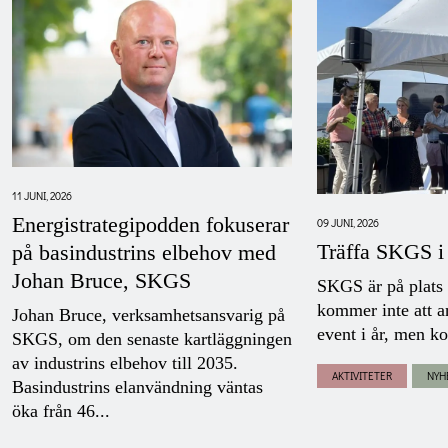
11 JUNI, 2026
Energistrategipodden fokuserar
09 JUNI, 2026
Träffa SKGS i
på basindustrins elbehov med
Johan Bruce, SKGS
SKGS är på plats
kommer inte att a
Johan Bruce, verksamhetsansvarig på
event i år, men ko
SKGS, om den senaste kartläggningen
av industrins elbehov till 2035.
AKTIVITETER
NYH
Basindustrins elanvändning väntas
öka från 46...