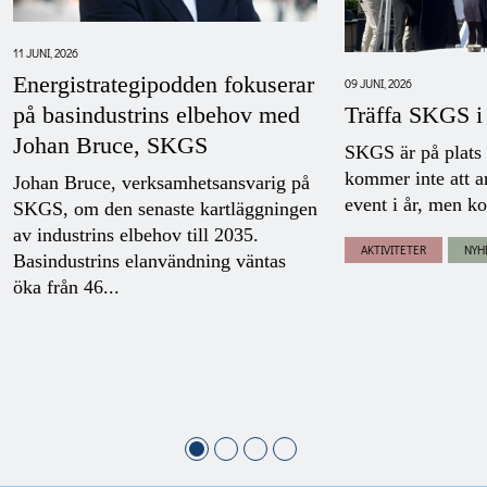
11 JUNI, 2026
Energistrategipodden fokuserar
09 JUNI, 2026
Träffa SKGS i
på basindustrins elbehov med
Johan Bruce, SKGS
SKGS är på plats
kommer inte att a
Johan Bruce, verksamhetsansvarig på
event i år, men ko
SKGS, om den senaste kartläggningen
av industrins elbehov till 2035.
AKTIVITETER
NYH
Basindustrins elanvändning väntas
öka från 46...