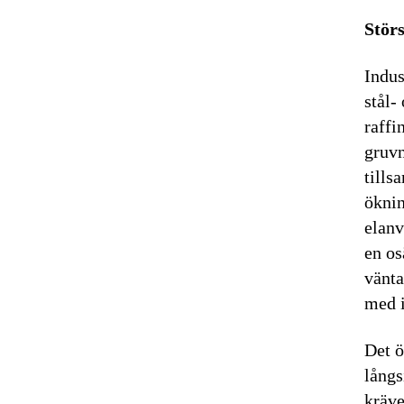
Störs
Indus
stål-
raffi
gruvn
tills
öknin
elanv
en os
vänta
med i
Det ö
långs
kräve