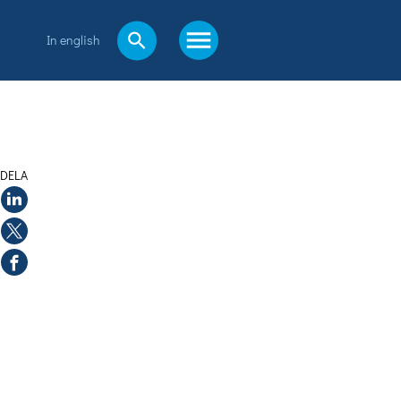
In english
DELA