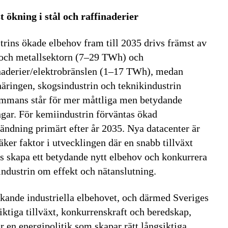
t ökning i stål och raffinaderier
trins ökade elbehov fram till 2035 drivs främst av
 och metallsektorn (7–29 TWh) och
naderier/elektrobränslen (1–17 TWh), medan
äringen, skogsindustrin och teknikindustrin
ammans står för mer måttliga men betydande
gar. För kemiindustrin förväntas ökad
ändning primärt efter år 2035. Nya datacenter är
äker faktor i utvecklingen där en snabb tillväxt
s skapa ett betydande nytt elbehov och konkurrera
ndustrin om effekt och nätanslutning.
kande industriella elbehovet, och därmed Sveriges
iktiga tillväxt, konkurrenskraft och beredskap,
r en energipolitik som skapar rätt långsiktiga