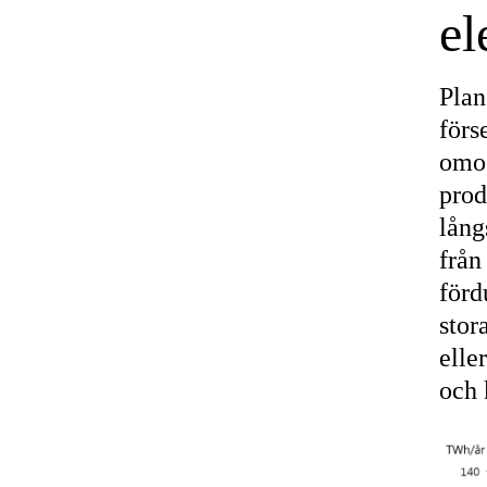
el
Plan
förs
omog
prod
lång
från
förd
stor
elle
och 