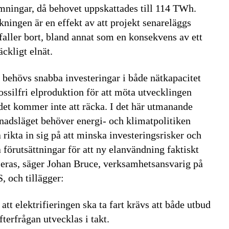
ningar, då behovet uppskattades till 114 TWh.
ningen är en effekt av att projekt senareläggs
 faller bort, bland annat som en konsekvens av ett
räckligt elnät.
 behövs snabba investeringar i både nätkapacitet
ossilfri elproduktion för att möta utvecklingen
et kommer inte att räcka. I det här utmanande
adsläget behöver energi- och klimatpolitiken
 rikta in sig på att minska investeringsrisker och
 förutsättningar för att ny elanvändning faktiskt
seras, säger Johan Bruce, verksamhetsansvarig på
 och tillägger:
 att elektrifieringen ska ta fart krävs att både utbud
fterfrågan utvecklas i takt.