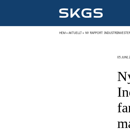
HEM
»
AKTUELLT
»
NY RAPPORT: INDUSTRIINVEST
05 JUNI, 
Ny
In
fa
ma