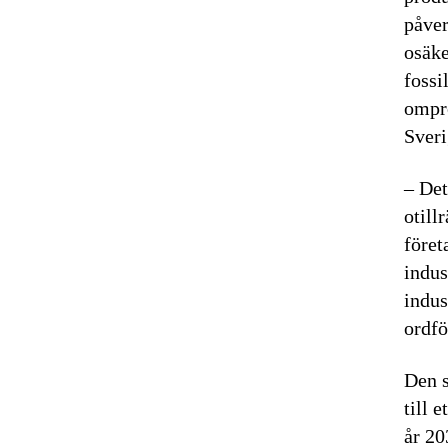
påver
osäke
fossi
omprö
Sveri
– Det
otill
föret
indus
indus
ordf
Den s
till 
år 20