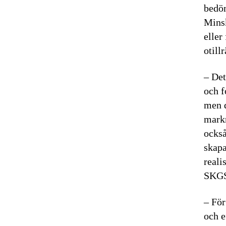
bedöm
Minsk
eller
otill
– Det
och f
men d
markn
också
skapa
reali
SKGS,
– För
och e