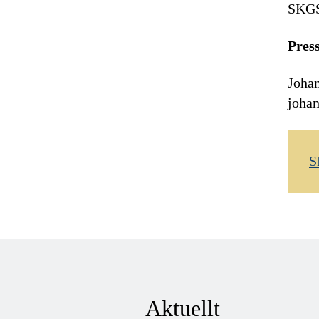
SKGS
Pres
Joha
johan
S
Aktuellt