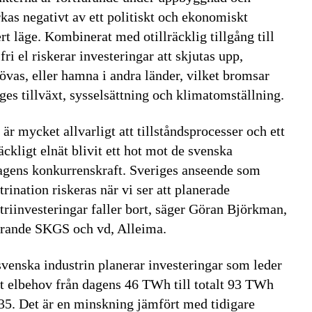
kas negativt av ett politiskt och ekonomiskt
rt läge. Kombinerat med otillräcklig tillgång till
lfri el riskerar investeringar att skjutas upp,
vas, eller hamna i andra länder, vilket bromsar
ges tillväxt, sysselsättning och klimatomställning.
 är mycket allvarligt att tillståndsprocesser och ett
räckligt elnät blivit ett hot mot de svenska
agens konkurrenskraft. Sveriges anseende som
trination riskeras när vi ser att planerade
triinvesteringar faller bort, säger Göran Björkman,
örande SKGS och vd, Alleima.
venska industrin planerar investeringar som leder
ett elbehov från dagens 46 TWh till totalt 93 TWh
35. Det är en minskning jämfört med tidigare