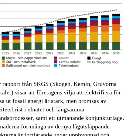
y rapport från SKGS (Skogen, Kemin, Gruvorna
tålet) visar att företagens vilja att elektrifiera för
asa ut fossil energi är stark, men bromsas av
itetsbrist i elnätet och långsamma
tåndsprocesser, samt ett utmanande konjunkturläge.
naderna för många av de nya lågutsläppande
kterna är fortfarande under uppbyggnad och