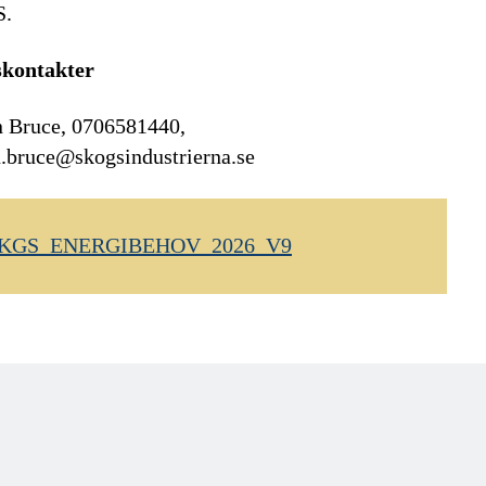
.
skontakter
n Bruce, 0706581440,
.bruce@skogsindustrierna.se
KGS_ENERGIBEHOV_2026_V9