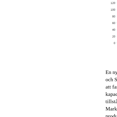
En n
och S
att f
kapac
tills
Mark
produ