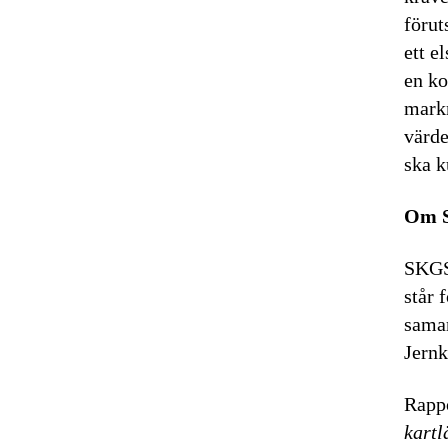
förut
ett e
en ko
markn
värde
ska k
Om 
SKGS 
står 
samar
Jernk
Rapp
kartl