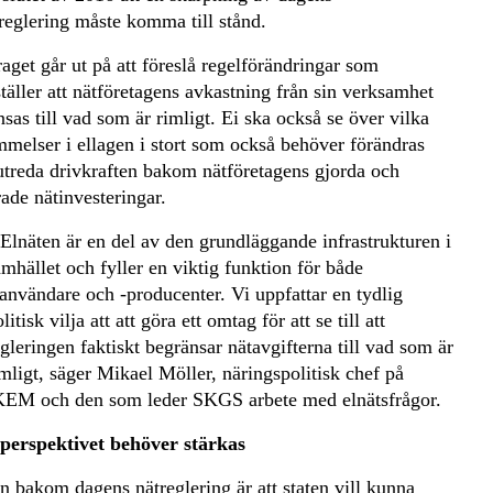
reglering måste komma till stånd.
get går ut på att föreslå regelförändringar som
täller att nätföretagens avkastning från sin verksamhet
sas till vad som är rimligt. Ei ska också se över vilka
mmelser i ellagen i stort som också behöver förändras
utreda drivkraften bakom nätföretagens gjorda och
ade nätinvesteringar.
 Elnäten är en del av den grundläggande infrastrukturen i
amhället och fyller en viktig funktion för både
lanvändare och -producenter. Vi uppfattar en tydlig
litisk vilja att att göra ett omtag för att se till att
egleringen faktiskt begränsar nätavgifterna till vad som är
imligt, säger Mikael Möller, näringspolitisk chef på
KEM och den som leder SKGS arbete med elnätsfrågor.
erspektivet behöver stärkas
n bakom dagens nätreglering är att staten vill kunna