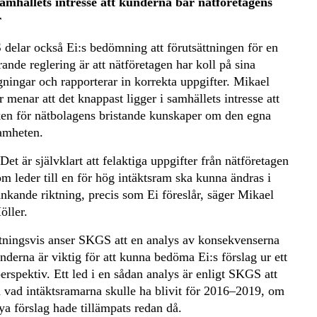
samhällets intresse att kunderna bär nätföretagens
r
delar också Ei:s bedömning att förutsättningen för en
ande reglering är att nätföretagen har koll på sina
ningar och rapporterar in korrekta uppgifter. Mikael
 menar att det knappast ligger i samhällets intresse att
sken för nätbolagens bristande kunskaper om den egna
amheten.
Det är självklart att felaktiga uppgifter från nätföretagen
om leder till en för hög intäktsram ska kunna ändras i
änkande riktning, precis som Ei föreslår, säger Mikael
öller.
tningsvis anser SKGS att en analys av konsekvenserna
nderna är viktig för att kunna bedöma Ei:s förslag ur ett
rspektiv. Ett led i en sådan analys är enligt SKGS att
a vad intäktsramarna skulle ha blivit för 2016–2019, om
ya förslag hade tillämpats redan då.