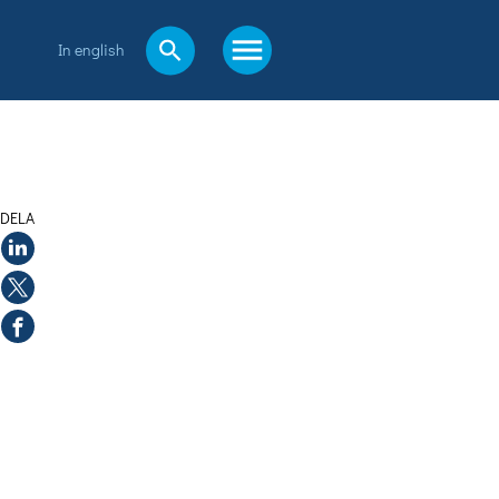
In english
DELA