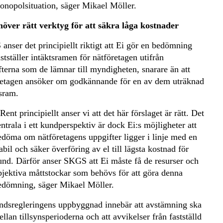
onopolsituation, säger Mikael Möller.
höver rätt verktyg för att säkra låga kostnader
nser det principiellt riktigt att Ei gör en bedömning
stställer intäktsramen för nätföretagen utifrån
fterna som de lämnar till myndigheten, snarare än att
retagen ansöker om godkännande för en av dem uträknad
tsram.
Rent principiellt anser vi att det här förslaget är rätt. Det
entrala i ett kundperspektiv är dock Ei:s möjligheter att
edöma om nätföretagens uppgifter ligger i linje med en
abil och säker överföring av el till lägsta kostnad för
und. Därför anser SKGS att Ei måste få de resurser och
bjektiva måttstockar som behövs för att göra denna
edömning, säger Mikael Möller.
ndsregleringens uppbyggnad innebär att avstämning ska
llan tillsynsperioderna och att avvikelser från fastställd