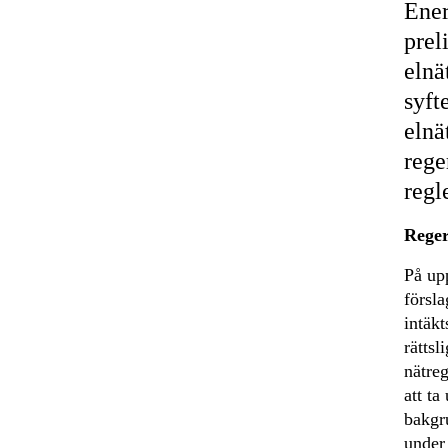
Ener
prel
elnä
syft
elnä
rege
regl
Reger
På upp
försla
intäk
rätts
nätreg
att ta
bakgr
under