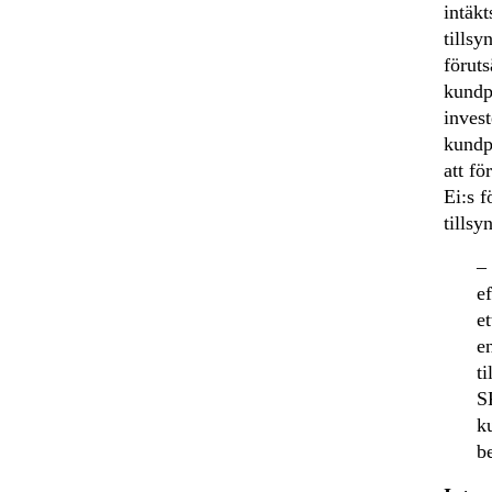
intäkt
tills
föruts
kundp
invest
kundpe
att fö
Ei:s f
tillsy
– 
ef
e
e
t
S
ku
b