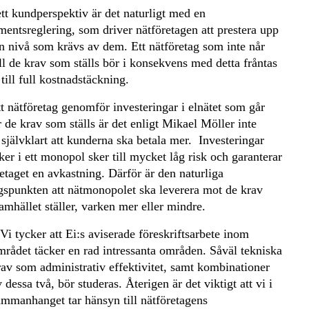
tt kundperspektiv är det naturligt med en
mentsreglering, som driver nätföretagen att prestera upp
en nivå som krävs av dem. Ett nätföretag som inte når
ll de krav som ställs bör i konsekvens med detta fråntas
 till full kostnadstäckning.
t nätföretag genomför investeringar i elnätet som går
 de krav som ställs är det enligt Mikael Möller inte
 självklart att kunderna ska betala mer. Investeringar
er i ett monopol sker till mycket låg risk och garanterar
etaget en avkastning. Därför är den naturliga
gspunkten att nätmonopolet ska leverera mot de krav
mhället ställer, varken mer eller mindre.
 Vi tycker att Ei:s aviserade föreskriftsarbete inom
mrådet täcker en rad intressanta områden. Såväl tekniska
rav som administrativ effektivitet, samt kombinationer
 dessa två, bör studeras. Återigen är det viktigt att vi i
ammanhanget tar hänsyn till nätföretagens