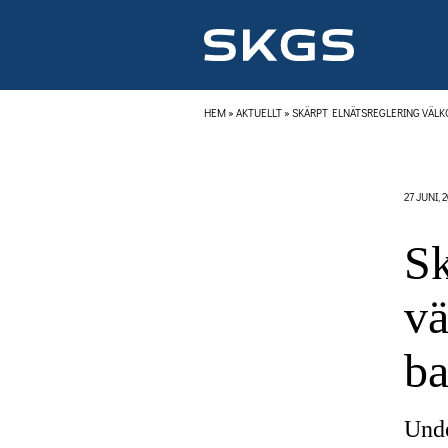
HEM
»
AKTUELLT
»
SKÄRPT ELNÄTSREGLERING VÄLK
27 JUNI, 
Sk
vä
ba
Unde