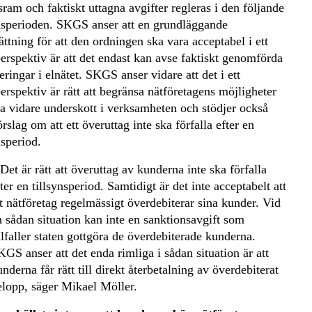
sram och faktiskt uttagna avgifter regleras i den följande
ynsperioden. SKGS anser att en grundläggande
ättning för att den ordningen ska vara acceptabel i ett
erspektiv är att det endast kan avse faktiskt genomförda
eringar i elnätet. SKGS anser vidare att det i ett
rspektiv är rätt att begränsa nätföretagens möjligheter
ra vidare underskott i verksamheten och stödjer också
örslag om att ett överuttag inte ska förfalla efter en
nsperiod.
Det är rätt att överuttag av kunderna inte ska förfalla
ter en tillsynsperiod. Samtidigt är det inte acceptabelt att
tt nätföretag regelmässigt överdebiterar sina kunder. Vid
n sådan situation kan inte en sanktionsavgift som
illfaller staten gottgöra de överdebiterade kunderna.
KGS anser att det enda rimliga i sådan situation är att
nderna får rätt till direkt återbetalning av överdebiterat
elopp, säger Mikael Möller.