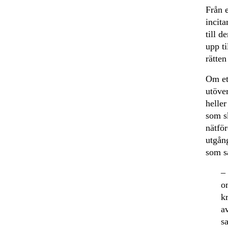
Från e
incita
till d
upp ti
rätten
Om et
utöver
heller
som sk
nätför
utgån
som sa
–
o
k
av
s