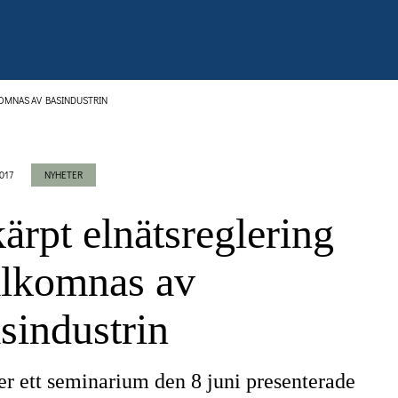
OMNAS AV BASINDUSTRIN
2017
NYHETER
ärpt elnätsreglering
lkomnas av
sindustrin
r ett seminarium den 8 juni presenterade