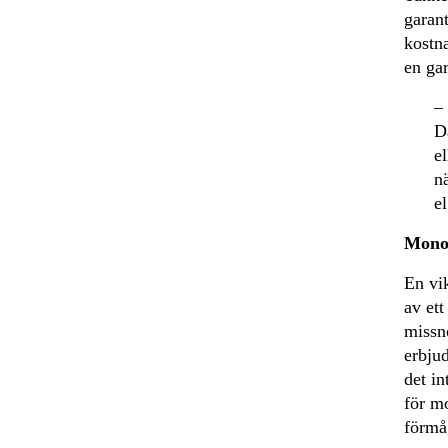
garant
kostn
en gar
–
D
e
n
e
Monop
En vi
av et
missnö
erbjud
det i
för mo
förmå