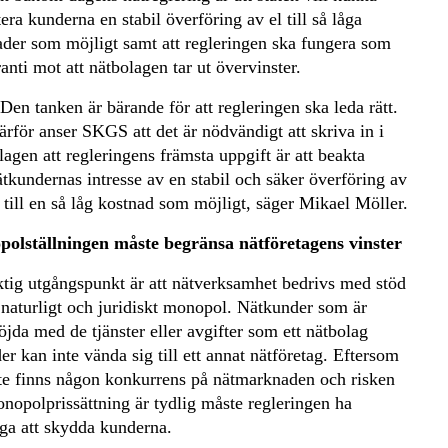
era kunderna en stabil överföring av el till så låga
ader som möjligt samt att regleringen ska fungera som
anti mot att nätbolagen tar ut övervinster.
 Den tanken är bärande för att regleringen ska leda rätt.
ärför anser SKGS att det är nödvändigt att skriva in i
llagen att regleringens främsta uppgift är att beakta
ätkundernas intresse av en stabil och säker överföring av
l till en så låg kostnad som möjligt, säger Mikael Möller.
olställningen måste begränsa nätföretagens vinster
ktig utgångspunkt är att nätverksamhet bedrivs med stöd
t naturligt och juridiskt monopol. Nätkunder som är
jda med de tjänster eller avgifter som ett nätbolag
er kan inte vända sig till ett annat nätföretag. Eftersom
nte finns någon konkurrens på nätmarknaden och risken
nopolprissättning är tydlig måste regleringen ha
ga att skydda kunderna.