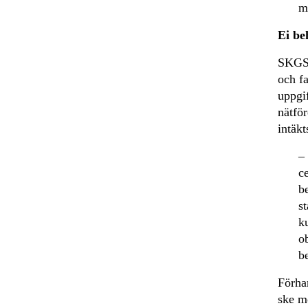
m
Ei be
SKGS a
och fa
uppgi
nätfö
intäk
– 
c
b
st
k
o
b
Förha
ske me