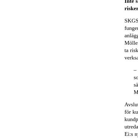
Inte 
riske
SKGS 
funger
anlägg
Möller
ta ri
verks
– 
s
s
M
Avslu
för ku
kundpe
utred
Ei:s n