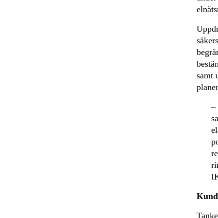
elnäts
Uppdra
säkers
begrän
bestä
samt 
planer
–
s
e
po
r
r
I
Kundp
Tanke