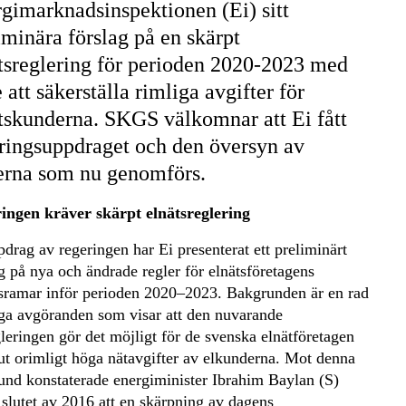
gimarknadsinspektionen (Ei) sitt
iminära förslag på en skärpt
tsreglering för perioden 2020-2023 med
e att säkerställa rimliga avgifter för
tskunderna. SKGS välkomnar att Ei fått
ringsuppdraget och den översyn av
erna som nu genomförs.
ingen kräver skärpt elnätsreglering
drag av regeringen har Ei presenterat ett preliminärt
g på nya och ändrade regler för elnätsföretagens
tsramar inför perioden 2020–2023. Bakgrunden är en rad
liga avgöranden som visar att den nuvarande
leringen gör det möjligt för de svenska elnätföretagen
 ut orimligt höga nätavgifter av elkunderna. Mot denna
und konstaterade energiminister Ibrahim Baylan (S)
 slutet av 2016 att en skärpning av dagens