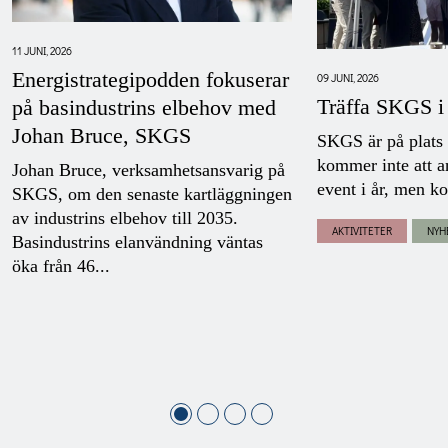
11 JUNI, 2026
Energistrategipodden fokuserar
09 JUNI, 2026
Träffa SKGS i
på basindustrins elbehov med
Johan Bruce, SKGS
SKGS är på plats
kommer inte att a
Johan Bruce, verksamhetsansvarig på
event i år, men ko
SKGS, om den senaste kartläggningen
av industrins elbehov till 2035.
AKTIVITETER
NYH
Basindustrins elanvändning väntas
öka från 46...