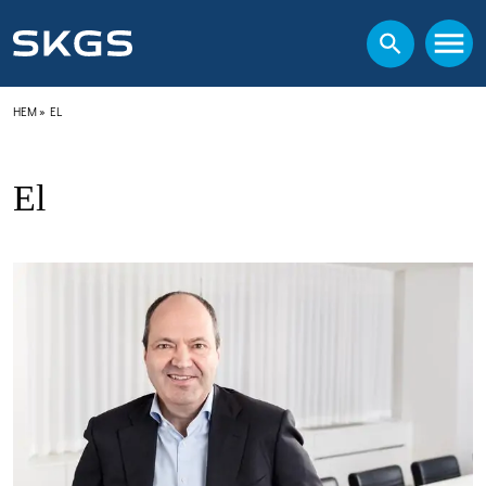
HEM
»
EL
El